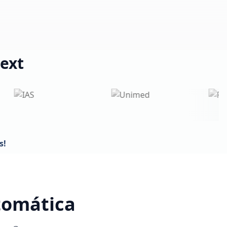
ext
s!
tomática