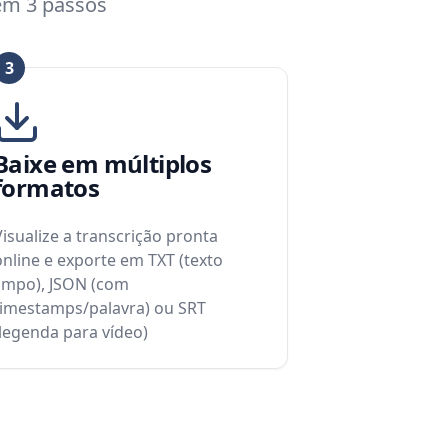
em 3 passos
3
Baixe em múltiplos
formatos
Visualize a transcrição pronta
online e exporte em TXT (texto
limpo), JSON (com
timestamps/palavra) ou SRT
(legenda para vídeo)