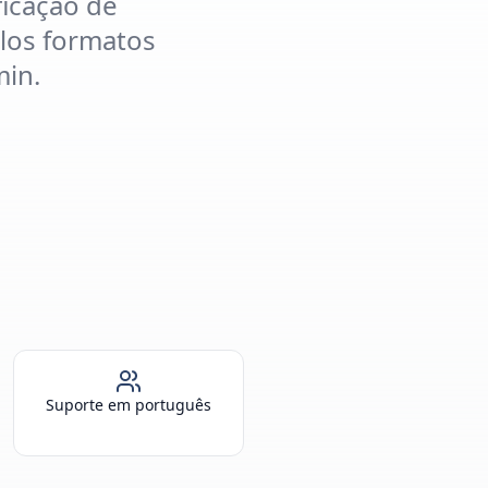
ficação de
plos formatos
min.
Suporte em português